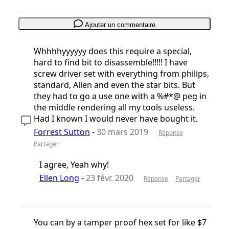
Ajouter un commentaire
Whhhhyyyyyy does this require a special,
hard to find bit to disassemble!!!!! I have
screw driver set with everything from philips,
standard, Allen and even the star bits. But
they had to go a use one with a %#*@ peg in
the middle rendering all my tools useless.
Had I known I would never have bought it.
Forrest Sutton
-
30 mars 2019
Réponse
Partager
I agree, Yeah why!
Ellen Long
-
23 févr. 2020
Réponse
Partager
You can by a tamper proof hex set for like $7