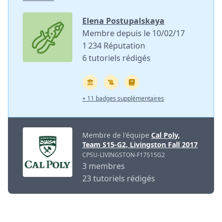
Elena Postupalskaya
Membre depuis le 10/02/17
1 234 Réputation
6 tutoriels rédigés
+ 11 badges supplémentaires
Membre de l'équipe
Cal Poly,
Team S15-G2, Livingston Fall 2017
CPSU-LIVINGSTON-F17S15G2
3 membres
23 tutoriels rédigés