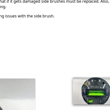
t if it gets damaged side brushes must be replaced. Also, 
ing.
ng issues with the side brush.