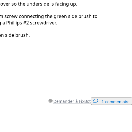
over so the underside is facing up.
 screw connecting the green side brush to
 a Phillips #2 screwdriver.
n side brush.
Demander à FixBot
1 commentaire
Ajouter un commentaire