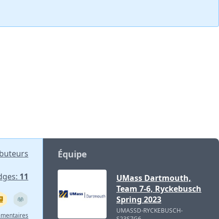
ibuteurs
Équipe
dges:
11
UMass Dartmouth,
Team 7-6, Ryckebusch
Spring 2023
UMASSD-RYCKEBUSCH-
émentaires
S23S7G6