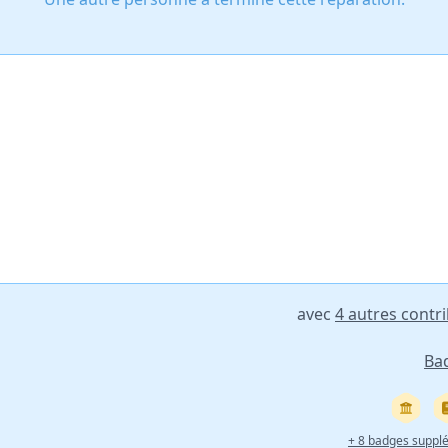
avec
4 autres contr
Ba
+ 8 badges suppl