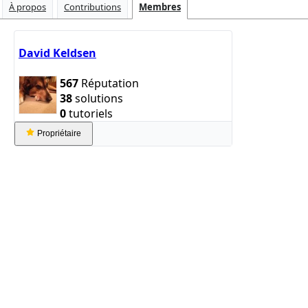
À propos
Contributions
Membres
David Keldsen
567
Réputation
38
solutions
0
tutoriels
Propriétaire