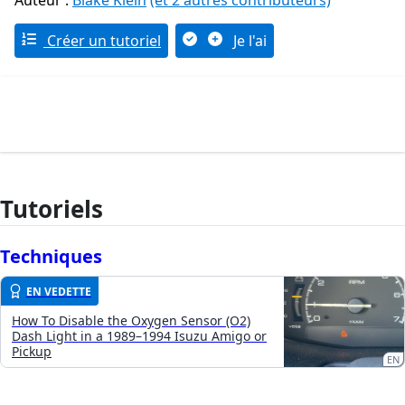
Auteur :
Blake Klein
(et 2 autres contributeurs)
Créer un tutoriel
Je l'ai
Tutoriels
Techniques
EN VEDETTE
How To Disable the Oxygen Sensor (O2)
Dash Light in a 1989–1994 Isuzu Amigo or
Pickup
EN