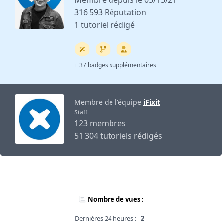
Membre depuis le 05/13/21
316 593 Réputation
1 tutoriel rédigé
+ 37 badges supplémentaires
Membre de l'équipe
iFixit
Staff
123 membres
51 304 tutoriels rédigés
Nombre de vues :
Dernières 24 heures :
2