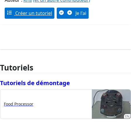
Auteur :
Kris
(et un autre contributeur)
Créer un tutoriel
Je l'ai
Tutoriels
Tutoriels de démontage
Food Processor
EN