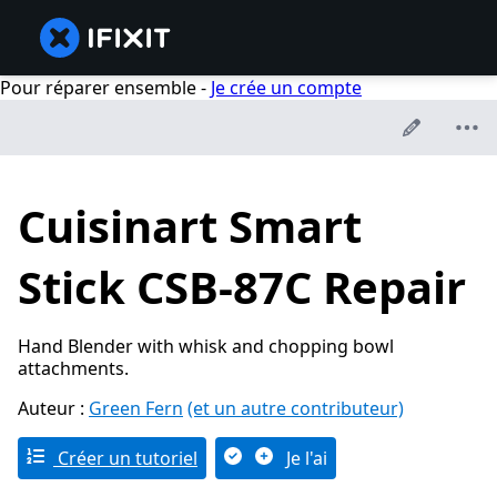
Pour réparer ensemble -
Je crée un compte
Cuisinart Smart
Stick CSB-87C Repair
Hand Blender with whisk and chopping bowl
attachments.
Auteur :
Green Fern
(et un autre contributeur)
Créer un tutoriel
Je l'ai