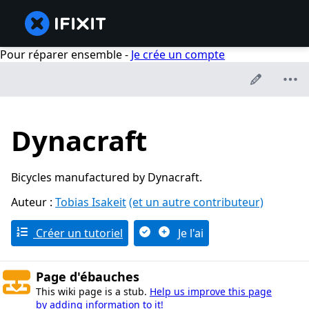
Pour réparer ensemble -
Je crée un compte
Dynacraft
Bicycles manufactured by Dynacraft.
Auteur :
Tobias Isakeit
(et un autre contributeur)
Créer un tutoriel
Je l'ai
Page d'ébauches
This wiki page is a stub.
Help us improve this page
by adding information to it!