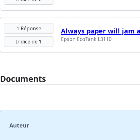
1 Réponse
Always paper will jam a
Epson EcoTank L3110
Indice de 1
Documents
Auteur