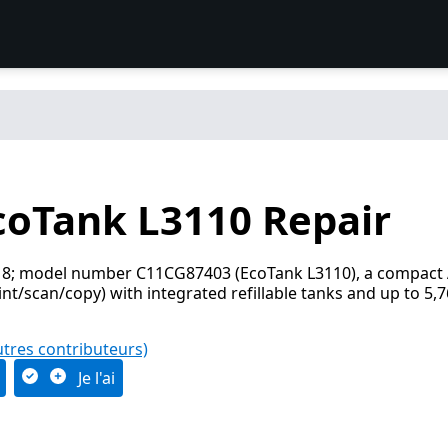
coTank L3110 Repair
18; model number C11CG87403 (EcoTank L3110), a compact
rint/scan/copy) with integrated refillable tanks and up to 5,
utres contributeurs)
Je l'ai