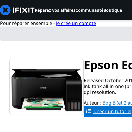
Réparez vos affaires
Communauté
Boutique
Pour réparer ensemble -
Je crée un compte
Epson E
Released October 20
ink‑tank all‑in‑one (p
dpi resolution.
Auteur :
Bog B
(et 2 a
Créer un tutoriel