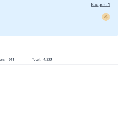
Badges:
1
urs :
611
Total :
4,333