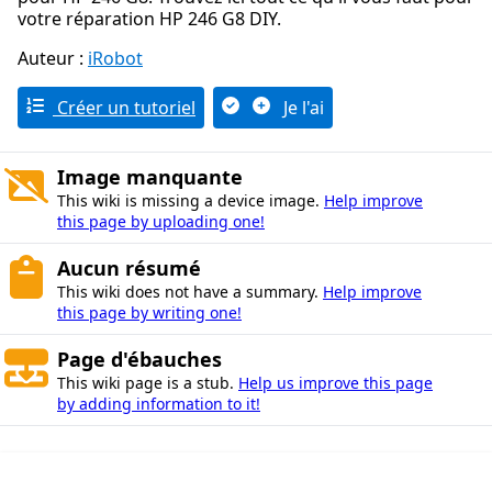
votre réparation HP 246 G8 DIY.
Auteur :
iRobot
Créer un tutoriel
Je l'ai
Image manquante
This wiki is missing a device image.
Help improve
this page by uploading one!
Aucun résumé
This wiki does not have a summary.
Help improve
this page by writing one!
Page d'ébauches
This wiki page is a stub.
Help us improve this page
by adding information to it!