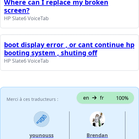
Where can I replace my broken
screen?
HP Slate6 VoiceTab
boot display error , or cant continue hp
booting system , shuting off
HP Slate6 VoiceTab
en
fr
100%
Merci à ces traducteurs :
younouss
Brendan