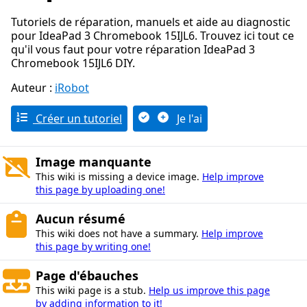
Tutoriels de réparation, manuels et aide au diagnostic
pour IdeaPad 3 Chromebook 15IJL6. Trouvez ici tout ce
qu'il vous faut pour votre réparation IdeaPad 3
Chromebook 15IJL6 DIY.
Auteur :
iRobot
Créer un tutoriel
Je l'ai
Image manquante
This wiki is missing a device image.
Help improve
this page by uploading one!
Aucun résumé
This wiki does not have a summary.
Help improve
this page by writing one!
Page d'ébauches
This wiki page is a stub.
Help us improve this page
by adding information to it!