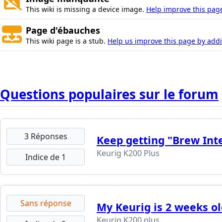
This wiki is missing a device image.
Help improve this pag
Page d'ébauches
This wiki page is a stub.
Help us improve this page by addin
Questions populaires sur le forum
3 Réponses
Keep getting "Brew Int
Keurig K200 Plus
Indice de 1
Sans réponse
My Keurig is 2 weeks ol
Keurig K200 plus