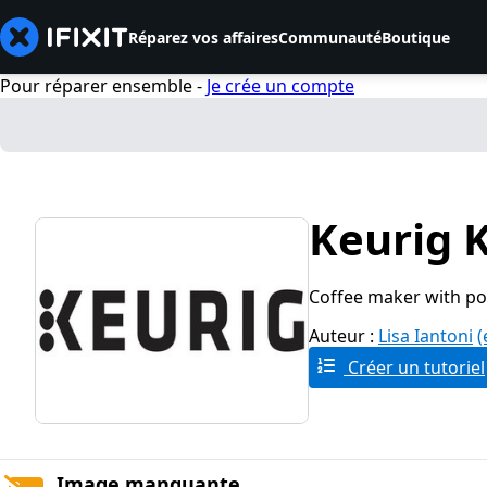
Réparez vos affaires
Communauté
Boutique
Pour réparer ensemble -
Je crée un compte
Keurig K
Coffee maker with p
Auteur :
Lisa Iantoni
(
Créer un tutoriel
Image manquante