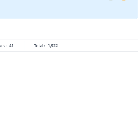
rs :
41
Total :
1,922