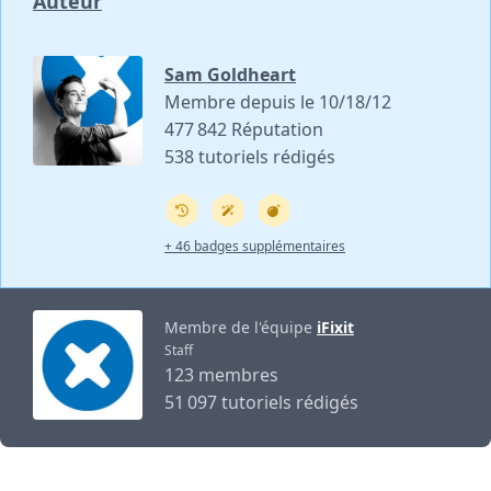
Auteur
Sam Goldheart
Membre depuis le 10/18/12
477 842 Réputation
538 tutoriels rédigés
+ 46 badges supplémentaires
Membre de l'équipe
iFixit
Staff
123 membres
51 097 tutoriels rédigés