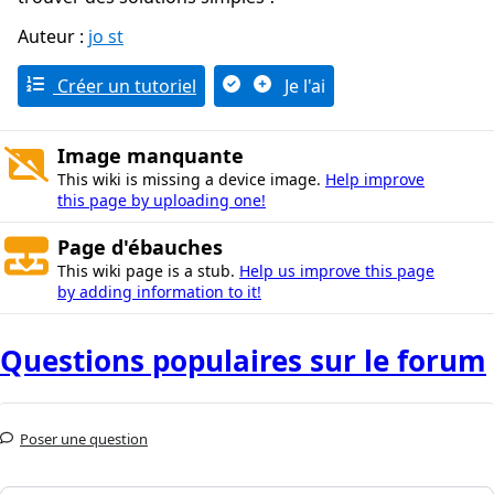
Auteur :
jo st
Créer un tutoriel
Je l'ai
Image manquante
This wiki is missing a device image.
Help improve
this page by uploading one!
Page d'ébauches
This wiki page is a stub.
Help us improve this page
by adding information to it!
Questions populaires sur le forum
Poser une question