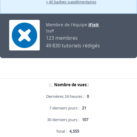
+ 40 badges supplémentaires
Membre de l'équipe
iFixit
Staff
123 membres
49 830 tutoriels rédigés
Nombre de vues :
Dernières 24 heures :
0
7 derniers jours :
21
30 derniers jours :
107
Total :
4,555