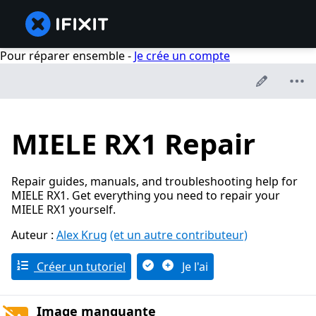
Pour réparer ensemble -
Je crée un compte
MIELE RX1 Repair
Repair guides, manuals, and troubleshooting help for
MIELE RX1. Get everything you need to repair your
MIELE RX1 yourself.
Auteur :
Alex Krug
(et un autre contributeur)
Créer un tutoriel
Je l'ai
Image manquante