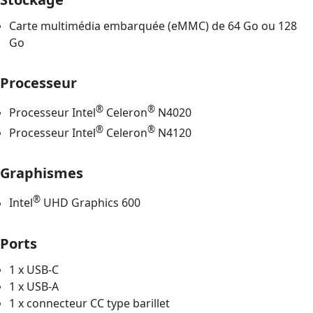
Carte multimédia embarquée (eMMC) de 64 Go ou 128
Go
Processeur
®
®
Processeur Intel
Celeron
N4020
®
®
Processeur Intel
Celeron
N4120
Graphismes
®
Intel
UHD Graphics 600
Ports
1 x USB-C
1 x USB-A
1 x connecteur CC type barillet