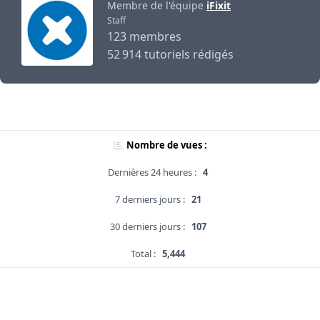
Membre de l'équipe
iFixit
Staff
123 membres
52 914 tutoriels rédigés
Nombre de vues :
Dernières 24 heures :
4
7 derniers jours :
21
30 derniers jours :
107
Total :
5,444