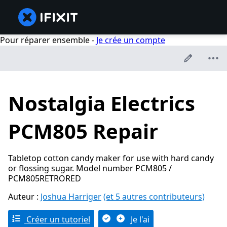
Pour réparer ensemble -
Je crée un compte
Nostalgia Electrics
PCM805 Repair
Tabletop cotton candy maker for use with hard candy
or flossing sugar. Model number PCM805 /
PCM805RETRORED
Auteur :
Joshua Harriger
(et 5 autres contributeurs)
Créer un tutoriel
Je l'ai