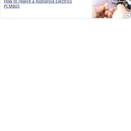
How to rewire a Nostalgia Electrics
PCM805
EN