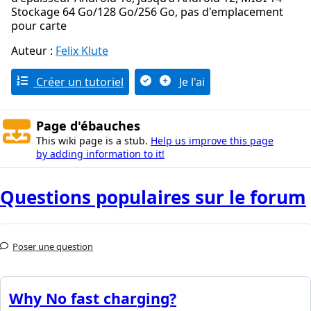
Stockage 64 Go/128 Go/256 Go, pas d'emplacement
pour carte
Auteur :
Felix Klute
Créer un tutoriel
Je l'ai
Page d'ébauches
This wiki page is a stub.
Help us improve this page
by adding information to it!
Questions populaires sur le forum
Poser une question
Why No fast charging?