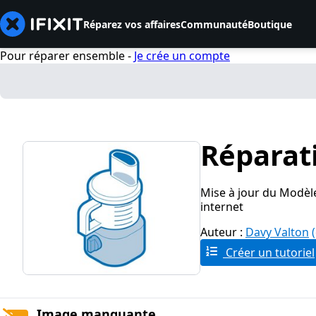
Réparez vos affaires
Communauté
Boutique
Pour réparer ensemble -
Je crée un compte
Réparat
Mise à jour du Modè
internet
Auteur :
Davy Valton
Créer un tutoriel
Image manquante