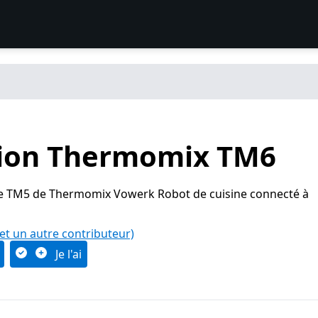
ion Thermomix TM6
le TM5 de Thermomix Vowerk Robot de cuisine connecté à
(et un autre contributeur)
Je l'ai