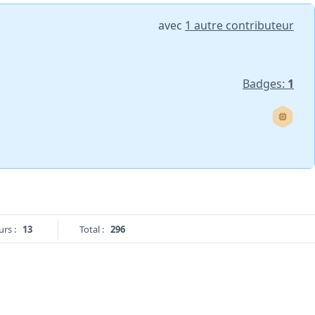
avec
1 autre contributeur
Badges:
1
urs :
13
Total :
296