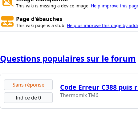
This wiki is missing a device image.
Help improve this pag
Page d'ébauches
This wiki page is a stub.
Help us improve this page by addin
Questions populaires sur le forum
Sans réponse
Code Erreur C388 puis r
Thermomix TM6
Indice de 0