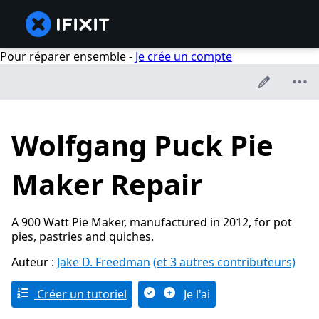
Pour réparer ensemble -
Je crée un compte
Wolfgang Puck Pie
Maker Repair
A 900 Watt Pie Maker, manufactured in 2012, for pot
pies, pastries and quiches.
Auteur :
Jake D. Freedman
(et 3 autres contributeurs)
Créer un tutoriel
Je l'ai