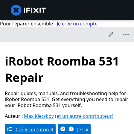
Pour réparer ensemble -
Je crée un compte
iRobot Roomba 531
Repair
Repair guides, manuals, and troubleshooting help for
iRobot Roomba 531. Get everything you need to repair
your iRobot Roomba 531 yourself.
Auteur :
Max Kletskov
(et un autre contributeur)
Créer un tutoriel
Je l'ai