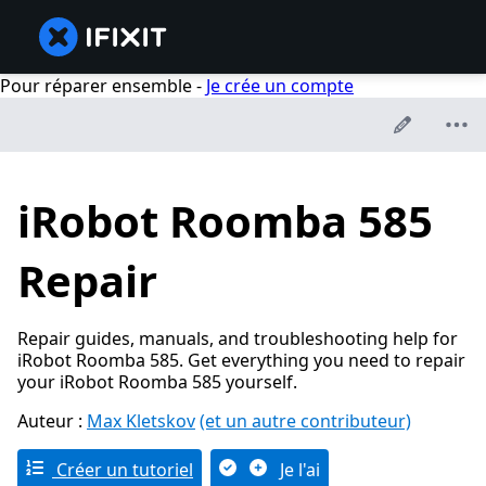
Pour réparer ensemble -
Je crée un compte
iRobot Roomba 585
Repair
Repair guides, manuals, and troubleshooting help for
iRobot Roomba 585. Get everything you need to repair
your iRobot Roomba 585 yourself.
Auteur :
Max Kletskov
(et un autre contributeur)
Créer un tutoriel
Je l'ai