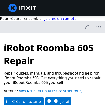
Pour réparer ensemble -
Je crée un compte
iRobot Roomba 605
Repair
Repair guides, manuals, and troubleshooting help for
iRobot Roomba 605. Get everything you need to repair
your iRobot Roomba 605 yourself.
Auteur :
Alex Krug
(et un autre contributeur)
Créer un tutoriel
Je l'ai