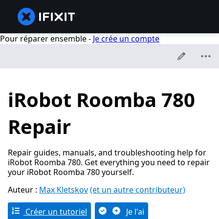
Pour réparer ensemble -
Je crée un compte
iRobot Roomba 780
Repair
Repair guides, manuals, and troubleshooting help for
iRobot Roomba 780. Get everything you need to repair
your iRobot Roomba 780 yourself.
Auteur :
Max Kletskov
(et un autre contributeur)
Créer un tutoriel
Je l'ai