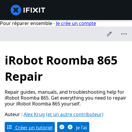
Pour réparer ensemble -
Je crée un compte
iRobot Roomba 865
Repair
Repair guides, manuals, and troubleshooting help for
iRobot Roomba 865. Get everything you need to repair
your iRobot Roomba 865 yourself.
Auteur :
Alex Krug
(et un autre contributeur)
Créer un tutoriel
Je l'ai