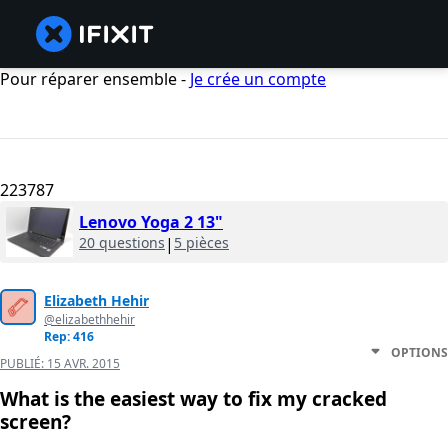
Pour réparer ensemble -
Je crée un compte
223787
Lenovo Yoga 2 13"
20 questions
|
5 pièces
Elizabeth Hehir
@elizabethhehir
Rep: 416
OPTIONS
PUBLIÉ:
15 AVR. 2015
What is the easiest way to fix my cracked
screen?