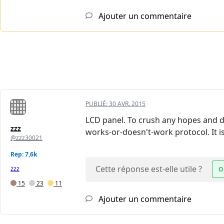
Ajouter un commentaire
PUBLIÉ:
30 AVR. 2015
LCD panel. To crush any hopes and dr
zzz
works-or-doesn't-work protocol. It is
@zzz30021
Rep: 7,6k
Cette réponse est-elle utile ?
zzz
O
15
23
11
Ajouter un commentaire