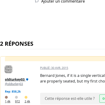
Ajouter un commentaire
2 RÉPONSES
PUBLIÉ:
30 AVR. 2015
Bernard Jones, if it is a single verti
oldturkey03
are properly seated, but my first cho
@oldturkey03
Rep: 858,2k
Cette réponse est-elle utile ?
O
1,4k
972
2,4k