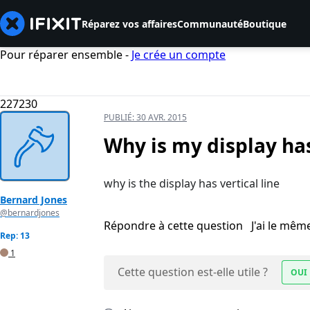
Réparez vos affaires
Communauté
Boutique
Pour réparer ensemble -
Je crée un compte
227230
PUBLIÉ:
30 AVR. 2015
Why is my display has
why is the display has vertical line
Bernard Jones
@bernardjones
Répondre à cette question
J'ai le mê
Rep: 13
1
Cette question est-elle utile ?
OUI