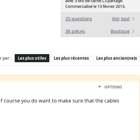
avec 3 Mo de cache L3 partagé.
Commercialisé le 13 février 2013.
20 questions
Voir tout
38 pièces
Boutique
r par :
Les plus utiles
Les plus récentes
Les plus ancien(ne)s
OPTIONS
CD. Of course you do want to make sure that the cables