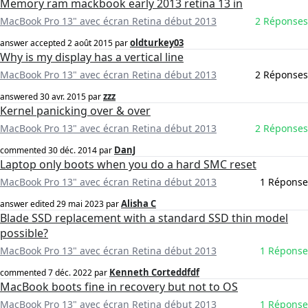
Memory ram mackbook early 2013 retina 13 in
MacBook Pro 13" avec écran Retina début 2013
2 Réponses
oldturkey03
answer accepted
2 août 2015
par
Why is my display has a vertical line
MacBook Pro 13" avec écran Retina début 2013
2 Réponses
zzz
answered
30 avr. 2015
par
Kernel panicking over & over
MacBook Pro 13" avec écran Retina début 2013
2 Réponses
DanJ
commented
30 déc. 2014
par
Laptop only boots when you do a hard SMC reset
MacBook Pro 13" avec écran Retina début 2013
1 Réponse
Alisha C
answer edited
29 mai 2023
par
Blade SSD replacement with a standard SSD thin model
possible?
MacBook Pro 13" avec écran Retina début 2013
1 Réponse
Kenneth Corteddfdf
commented
7 déc. 2022
par
MacBook boots fine in recovery but not to OS
MacBook Pro 13" avec écran Retina début 2013
1 Réponse