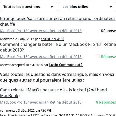
Toutes les questions
Les plus utiles
Etrange buée/salissure sur écran retina quand l'ordinateur
chauffe
MacBook Pro 13" avec écran Retina début 2013
1 Réponse
christian willi
answered
20 janv. 2017
par
Comment changer la batterie d'un MacBook Pro 13" Retina
début 2013?
MacBook Pro 13" avec écran Retina début 2013
1 Réponse
Lutin Communauté
answer accepted
18 avr. 2018
par
Voilà toutes les questions dans votre langue, mais en voici
quelques autres qui pourraient être utiles :
Can’t reinstall MacOs because disk is locked (2nd hand
MacBook)
MacBook Pro 13" avec écran Retina début 2013
8 Réponses
tso wl
commented
3 déc. 2022
par
Motherboard A1502 of a year 2013 VS A1502 of a year 2015