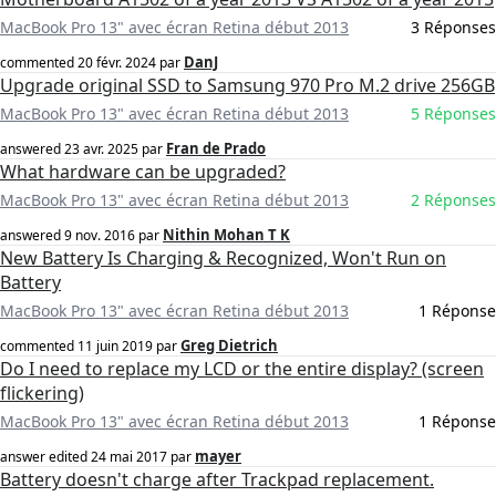
MacBook Pro 13" avec écran Retina début 2013
3 Réponses
DanJ
commented
20 févr. 2024
par
Upgrade original SSD to Samsung 970 Pro M.2 drive 256GB
MacBook Pro 13" avec écran Retina début 2013
5 Réponses
Fran de Prado
answered
23 avr. 2025
par
What hardware can be upgraded?
MacBook Pro 13" avec écran Retina début 2013
2 Réponses
Nithin Mohan T K
answered
9 nov. 2016
par
New Battery Is Charging & Recognized, Won't Run on
Battery
MacBook Pro 13" avec écran Retina début 2013
1 Réponse
Greg Dietrich
commented
11 juin 2019
par
Do I need to replace my LCD or the entire display? (screen
flickering)
MacBook Pro 13" avec écran Retina début 2013
1 Réponse
mayer
answer edited
24 mai 2017
par
Battery doesn't charge after Trackpad replacement.