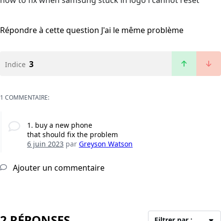
how to fix when samsung stuck in logo i cannot reset
Répondre à cette question
J'ai le même problème
3
Indice
1 COMMENTAIRE:
1. buy a new phone
that should fix the problem
6 juin 2023
par
Greyson Watson
Ajouter un commentaire
2 RÉPONSES
Filtrer par :