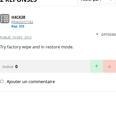
H4CK3R
@h4ck3r57182
Rep: 335
OPTIONS
PUBLIÉ:
10 DÉC. 2015
Try factory wipe and in restore mode.
0
Indice
Ajouter un commentaire