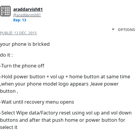
araddarvish81
@araddarvish81
Rep: 13
OPTIONS
PUBLIÉ:
12 DÉC. 2015
your phone is bricked
do it :
-Turn the phone off
-Hold power button + vol up + home button at same time
,when your phone model logo appears ,leave power
button ,
-Wait until recovery menu opens
-Select Wipe data/Factory reset using vol up and vol down
buttons and after that push home or power button for
select it