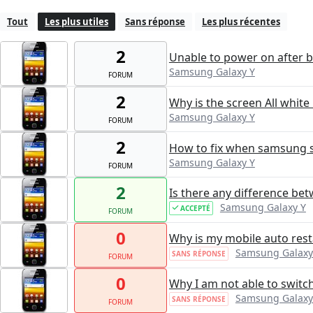
Tout
Les plus utiles
Sans réponse
Les plus récentes
2
Unable to power on after ba
Samsung Galaxy Y
FORUM
2
Why is the screen All white
Samsung Galaxy Y
FORUM
2
How to fix when samsung s
Samsung Galaxy Y
FORUM
2
Is there any difference b
Samsung Galaxy Y
ACCEPTÉ
FORUM
0
Why is my mobile auto rest
Samsung Galaxy
SANS RÉPONSE
FORUM
0
Why I am not able to switc
Samsung Galaxy
SANS RÉPONSE
FORUM