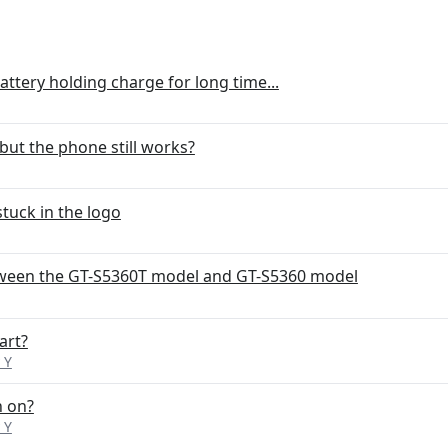
ttery holding charge for long time...
 but the phone still works?
tuck in the logo
etween the GT-S5360T model and GT-S5360 model
art?
 Y
h on?
 Y