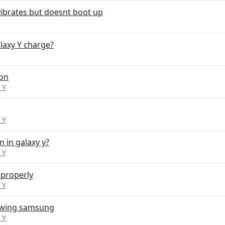
ibrates but doesnt boot up
axy Y charge?
 on
 Y
 Y
 in galaxy y?
 Y
 properly
 Y
owing samsung
 Y