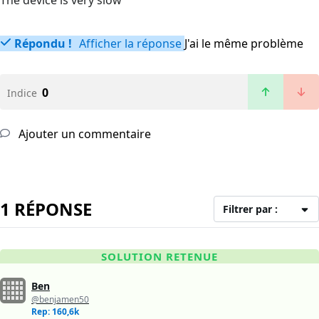
The device is very slow
Répondu !
Afficher la réponse
J'ai le même problème
0
Indice
Ajouter un commentaire
1 RÉPONSE
Filtrer par :
SOLUTION RETENUE
Ben
@benjamen50
Rep: 160,6k