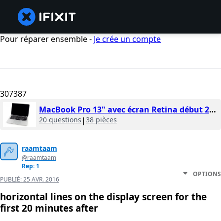
Pour réparer ensemble -
Je crée un compte
307387
MacBook Pro 13" avec écran Retina début 2013
20 questions
|
38 pièces
raamtaam
@raamtaam
Rep: 1
OPTIONS
PUBLIÉ:
25 AVR. 2016
horizontal lines on the display screen for the
first 20 minutes after