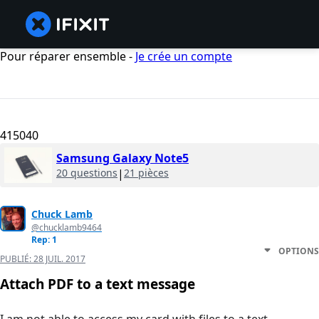
Pour réparer ensemble -
Je crée un compte
415040
Samsung Galaxy Note5
20 questions
|
21 pièces
Chuck Lamb
@chucklamb9464
Rep: 1
OPTIONS
PUBLIÉ:
28 JUIL. 2017
Attach PDF to a text message