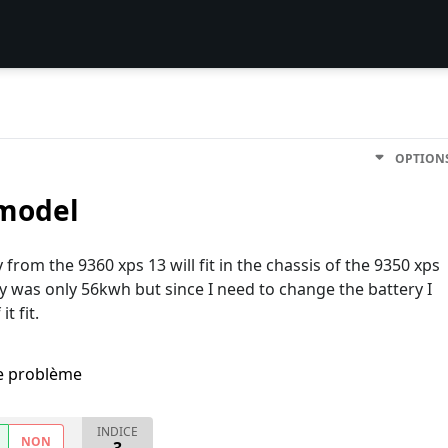
OPTION
 model
rom the 9360 xps 13 will fit in the chassis of the 9350 xps
ry was only 56kwh but since I need to change the battery I
t fit.
me problème
INDICE
NON