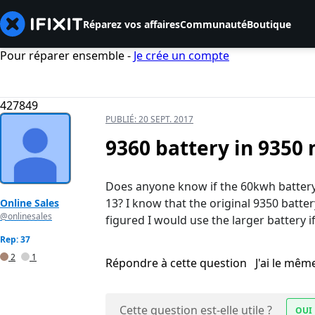
Réparez vos affaires
Communauté
Boutique
Pour réparer ensemble -
Je crée un compte
427849
PUBLIÉ:
20 SEPT. 2017
9360 battery in 9350
Does anyone know if the 60kwh battery f
13? I know that the original 9350 batte
Online Sales
@onlinesales
figured I would use the larger battery if i
Rep: 37
2
1
Répondre à cette question
J'ai le mê
Cette question est-elle utile ?
OUI