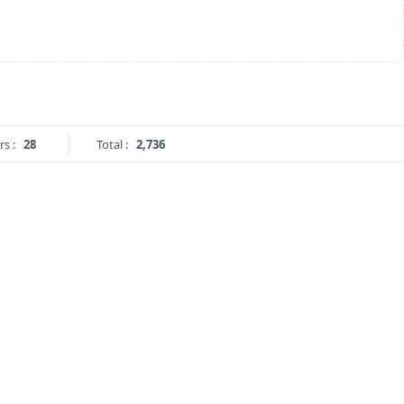
rs :
28
Total :
2,736