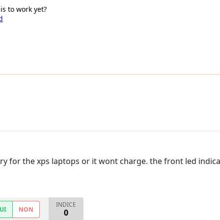
is to work yet?
d
for the xps laptops or it wont charge. the front led indicat
INDICE
UI
NON
0