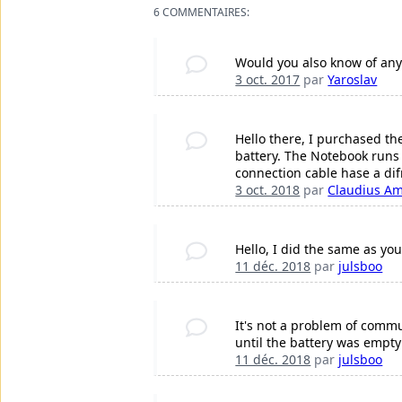
6 COMMENTAIRES:
Would you also know of any 
3 oct. 2017
par
Yaroslav
Hello there, I purchased the
battery. The Notebook runs 
connection cable hase a dif
3 oct. 2018
par
Claudius A
Hello, I did the same as yo
11 déc. 2018
par
julsboo
It's not a problem of commun
until the battery was empty
11 déc. 2018
par
julsboo