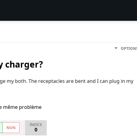
OPTION
y charger?
rge my both. The receptacles are bent and I can plug in my
i le même problème
INDICE
NON
0