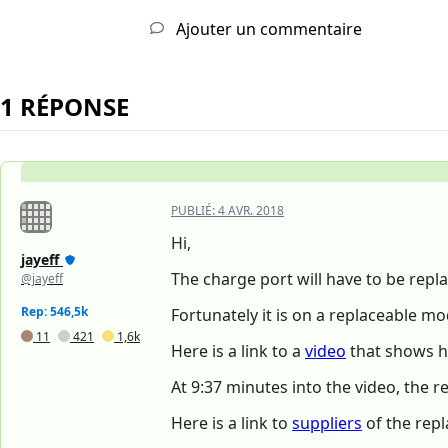
Ajouter un commentaire
1 RÉPONSE
PUBLIÉ:
4 AVR. 2018
Hi,
jayeff
The charge port will have to be repl
@jayeff
Rep: 546,5k
Fortunately it is on a replaceable mod
11
421
1,6k
Here is a link to a
video
that shows h
At 9:37 minutes into the video, the 
Here is a link to
suppliers
of the rep