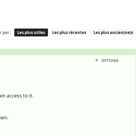
r par :
Les plus utiles
Les plus récentes
Les plus ancien(ne)s
OPTIONS
in access to it.
own.