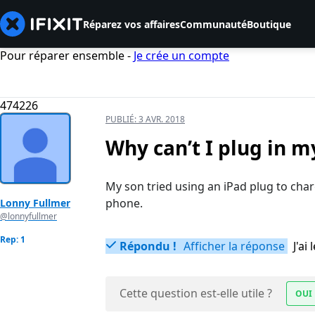
Réparez vos affaires
Communauté
Boutique
Pour réparer ensemble -
Je crée un compte
474226
PUBLIÉ:
3 AVR. 2018
Why can’t I plug in m
My son tried using an iPad plug to cha
phone.
Lonny Fullmer
@lonnyfullmer
Rep: 1
Répondu !
Afficher la réponse
J'a
Cette question est-elle utile ?
OUI