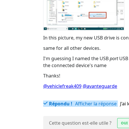
In this picture, my new USB drive is co
same for all other devices.
I'm guessing I named the USB
port
USB 
the connected device's name
Thanks!
@vehiclefreak409
@avanteguarde
Répondu !
Afficher la réponse
J'a
Cette question est-elle utile ?
OUI