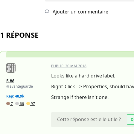
Ajouter un commentaire
1 RÉPONSE
PUBLIÉ:
20 MAI 2018
Looks like a hard drive label.
S W
Right-Click --> Properties, should ha
@avanteguarde
Rep: 48,9k
Strange if there isn't one.
7
66
97
Cette réponse est-elle utile ?
O