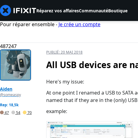
Réparez vos affaires
Communauté
Boutique
Pour réparer ensemble -
Je crée un compte
487247
PUBLIÉ:
20 MAI 2018
All USB devices are 
Here's my issue:
Aiden
At one point I renamed a USB to SATA ad
@someaspy
named that if they are in the (only) USB
Rep: 18,5k
example:
47
54
70