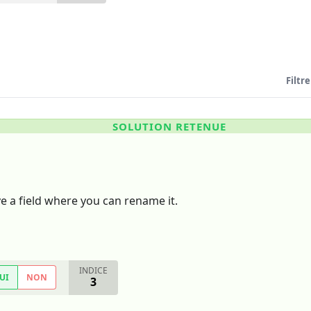
Filtre
SOLUTION RETENUE
ve a field where you can rename it.
INDICE
UI
NON
3