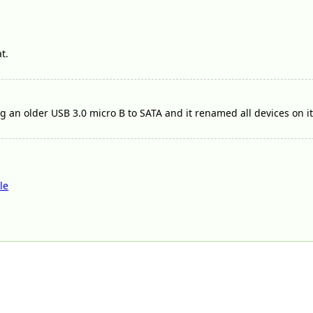
t.
ng an older USB 3.0 micro B to SATA and it renamed all devices on i
le