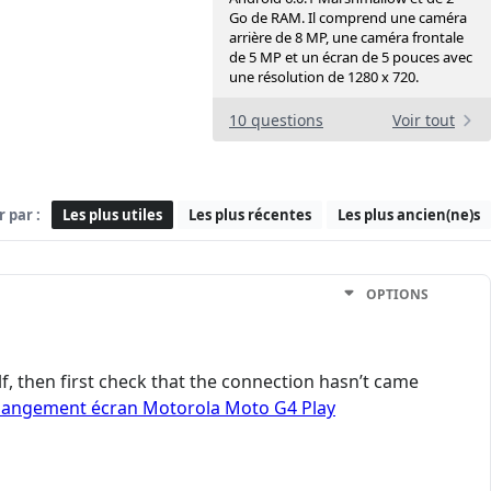
Go de RAM. Il comprend une caméra
arrière de 8 MP, une caméra frontale
de 5 MP et un écran de 5 pouces avec
une résolution de 1280 x 720.
10 questions
Voir tout
r par :
Les plus utiles
Les plus récentes
Les plus ancien(ne)s
OPTIONS
lf, then first check that the connection hasn’t came
angement écran Motorola Moto G4 Play