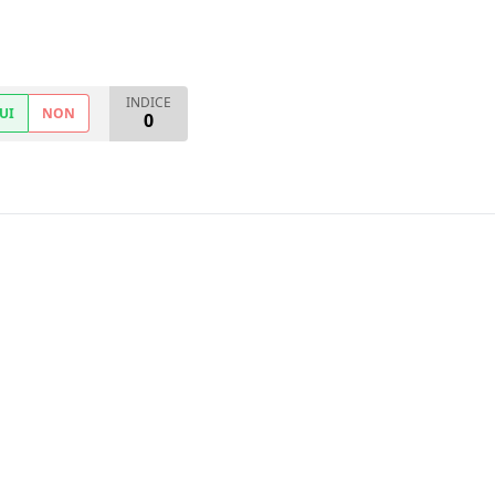
INDICE
UI
NON
0