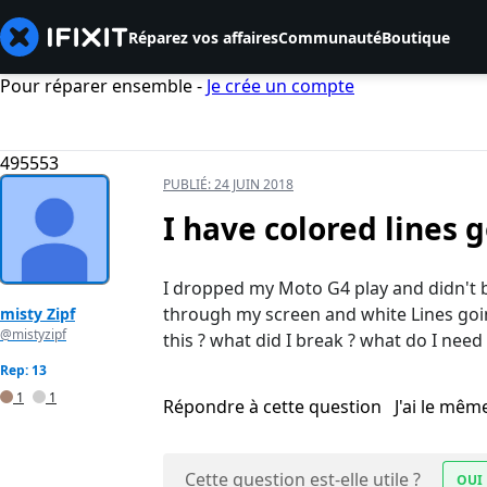
Réparez vos affaires
Communauté
Boutique
Pour réparer ensemble -
Je crée un compte
495553
PUBLIÉ:
24 JUIN 2018
I have colored lines
I dropped my Moto G4 play and didn't b
through my screen and white Lines going
misty Zipf
@mistyzipf
this ? what did I break ? what do I need
Rep: 13
1
1
Répondre à cette question
J'ai le mê
Cette question est-elle utile ?
OUI