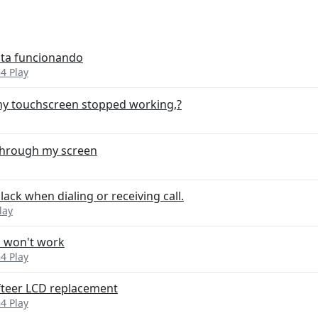
sta funcionando
4 Play
my touchscreen stopped working,?
 through my screen
ck when dialing or receiving call.
lay
h won't work
4 Play
fteer LCD replacement
4 Play