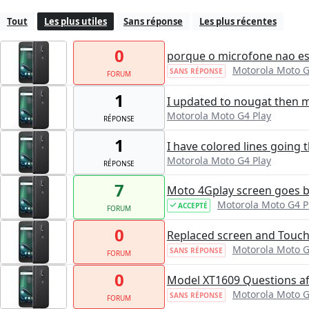
Tout
Les plus utiles
Sans réponse
Les plus récentes
0
porque o microfone nao e
Motorola Moto G
SANS RÉPONSE
FORUM
1
I updated to nougat then 
Motorola Moto G4 Play
RÉPONSE
1
I have colored lines going
Motorola Moto G4 Play
RÉPONSE
7
Moto 4Gplay screen goes bla
Motorola Moto G4 P
ACCEPTÉ
FORUM
0
Replaced screen and Touc
Motorola Moto G
SANS RÉPONSE
FORUM
0
Model XT1609 Questions a
Motorola Moto G
SANS RÉPONSE
FORUM