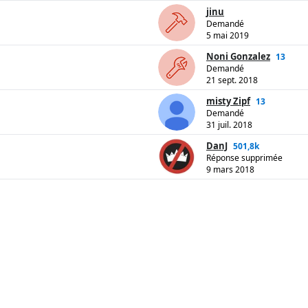
jinu
Demandé
5 mai 2019
Noni Gonzalez
13
Demandé
21 sept. 2018
misty Zipf
13
Demandé
31 juil. 2018
DanJ
501,8k
Réponse supprimée
9 mars 2018