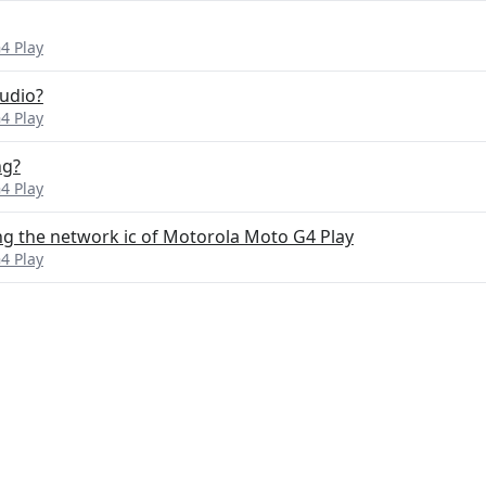
4 Play
udio?
4 Play
ng?
4 Play
g the network ic of Motorola Moto G4 Play
4 Play