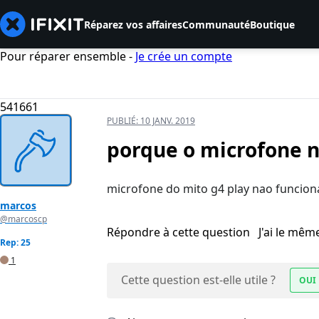
Réparez vos affaires
Communauté
Boutique
Pour réparer ensemble -
Je crée un compte
541661
PUBLIÉ:
10 JANV. 2019
porque o microfone 
microfone do mito g4 play nao funcion
marcos
@marcoscp
Répondre à cette question
J'ai le mê
Rep: 25
1
Cette question est-elle utile ?
OUI