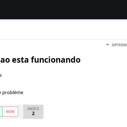
OPTION
nao esta funcionando
a
me problème
INDICE
NON
2