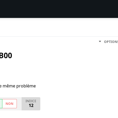
OPTION
5B00
i le même problème
INDICE
NON
12