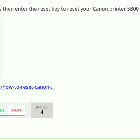
s then enter the reset key to reset your Canon printer 5B00
t/how-to-reset-canon-...
INDICE
UI
NON
4