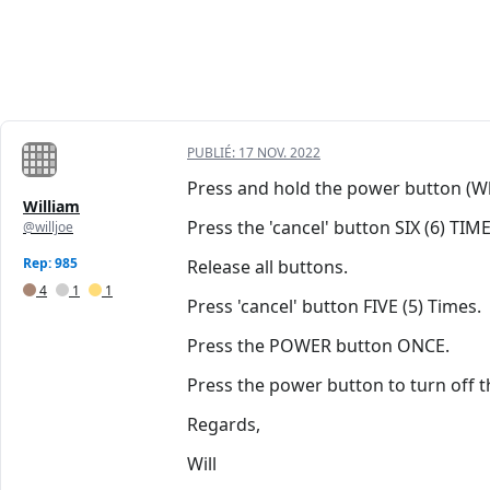
PUBLIÉ:
17 NOV. 2022
Press and hold the power button (W
William
Press the 'cancel' button SIX (6) TIME
@willjoe
Rep: 985
Release all buttons.
4
1
1
Press 'cancel' button FIVE (5) Times.
Press the POWER button ONCE.
Press the power button to turn off t
Regards,
Will