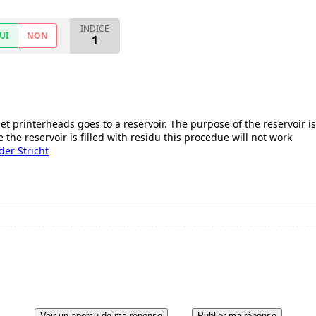
INDICE
UI
NON
1
et printerheads goes to a reservoir. The purpose of the reservoir is
e the reservoir is filled with residu this procedue will not work
er Stricht
Voir un aperçu de ma réponse
Publier ma réponse