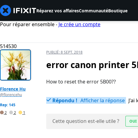
Réparez vos affaires
Communauté
Boutique
Pour réparer ensemble -
Je crée un compte
514530
PUBLIÉ:
8 SEPT. 2018
error canon printer 
How to reset the error 5B00??
Florence Hu
@florencehu
Répondu !
Afficher la réponse
J'a
Rep: 145
2
2
1
Cette question est-elle utile ?
OUI