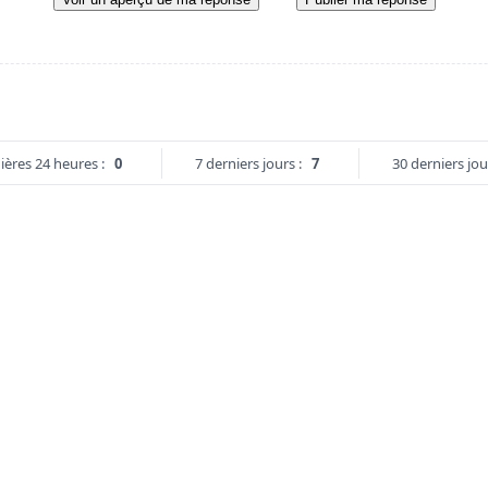
ières 24 heures :
0
7 derniers jours :
7
30 derniers jou