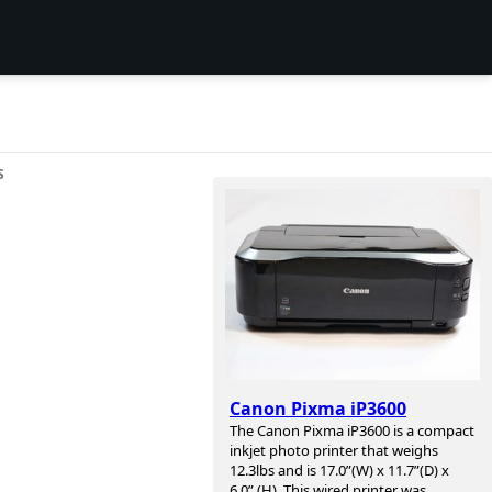
S
Canon Pixma iP3600
The Canon Pixma iP3600 is a compact
inkjet photo printer that weighs
12.3lbs and is 17.0”(W) x 11.7”(D) x
6.0” (H). This wired printer was