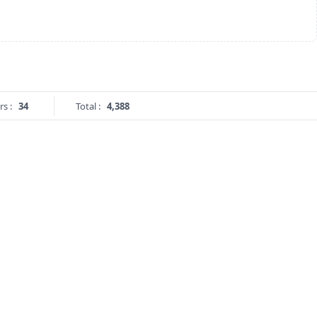
rs :
34
Total :
4,388