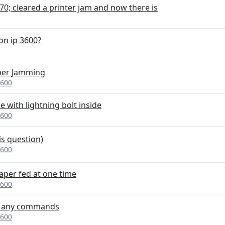
70; cleared a printer jam and now there is
on ip 3600?
per Jamming
3600
e with lightning bolt inside
3600
is question)
3600
aper fed at one time
3600
ng any commands
3600