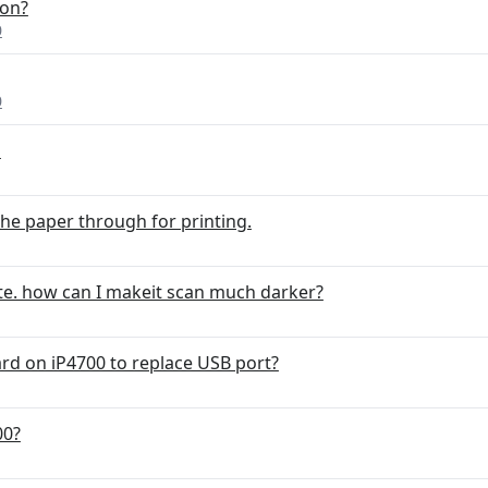
 on?
0
0
d
 the paper through for printing.
ite. how can I makeit scan much darker?
rd on iP4700 to replace USB port?
00?