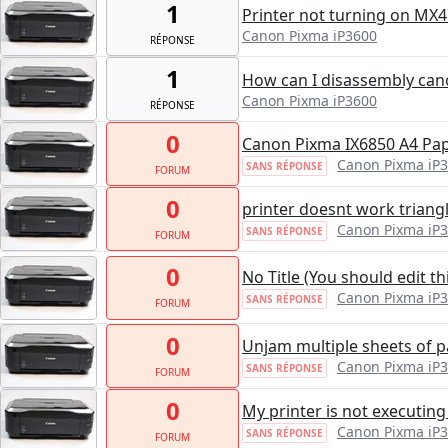
1
Printer not turning on MX4
Canon Pixma iP3600
RÉPONSE
1
How can I disassembly can
Canon Pixma iP3600
RÉPONSE
0
Canon Pixma IX6850 A4 Pa
Canon Pixma iP
SANS RÉPONSE
FORUM
0
printer doesnt work triangl
Canon Pixma iP
SANS RÉPONSE
FORUM
0
No Title (You should edit th
Canon Pixma iP
SANS RÉPONSE
FORUM
0
Unjam multiple sheets of p
Canon Pixma iP
SANS RÉPONSE
FORUM
0
My printer is not executi
Canon Pixma iP
SANS RÉPONSE
FORUM