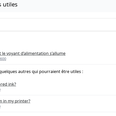
s utiles
t le voyant d’alimentation s’allume
3600
quelques autres qui pourraient être utiles :
ored ink?
0
 in my printer?
0