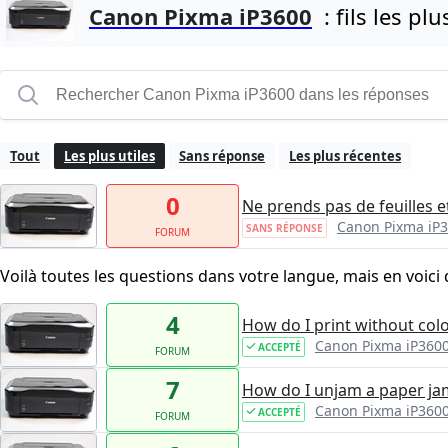
Canon Pixma iP3600
: fils les plu
Tout
Les plus utiles
Sans réponse
Les plus récentes
0
Ne prends pas de feuilles e
Canon Pixma iP
SANS RÉPONSE
FORUM
Voilà toutes les questions dans votre langue, mais en voici 
4
How do I print without col
Canon Pixma iP360
ACCEPTÉ
FORUM
7
How do I unjam a paper jam
Canon Pixma iP360
ACCEPTÉ
FORUM