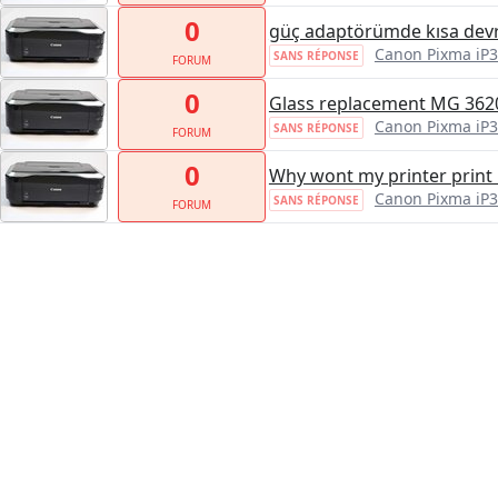
0
güç adaptörümde kısa devre
Canon Pixma iP
SANS RÉPONSE
FORUM
0
Glass replacement MG 362
Canon Pixma iP
SANS RÉPONSE
FORUM
0
Why wont my printer print 
Canon Pixma iP
SANS RÉPONSE
FORUM