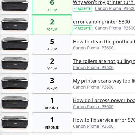
6
Why won't my printer turn
Canon Pixma iP360
ACCEPTÉ
FORUM
2
error canon printer 5B00
Canon Pixma iP360
ACCEPTÉ
FORUM
5
How to clean the printhea
Canon Pixma iP3600
FORUM
2
The rollers are not pulling
Canon Pixma iP3600
FORUM
3
My printer scans way too l
Canon Pixma iP3600
FORUM
1
How do I access power boa
Canon Pixma iP3600
RÉPONSE
1
How to fix service error 57
Canon Pixma iP3600
RÉPONSE