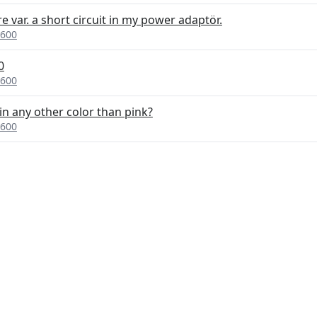
 var. a short circuit in my power adaptör.
3600
0
3600
in any other color than pink?
3600