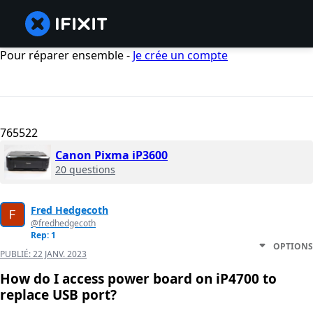
Pour réparer ensemble -
Je crée un compte
765522
Canon Pixma iP3600
20 questions
Fred Hedgecoth
@fredhedgecoth
Rep: 1
OPTIONS
PUBLIÉ:
22 JANV. 2023
How do I access power board on iP4700 to
replace USB port?