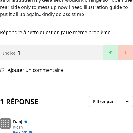
all of a sudden my derailleur wouldnt change so i open the
rear side only to mess up now i need illustration guide to
put it all up again..kindly do assist me
Répondre à cette question
J'ai le même problème
1
Indice
Ajouter un commentaire
1 RÉPONSE
Filtrer par :
DanJ
@danj
Rep: 501,8k