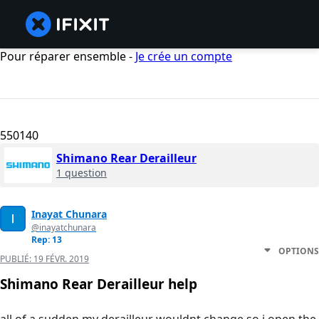
Pour réparer ensemble -
Je crée un compte
550140
Shimano Rear Derailleur
1 question
Inayat Chunara
@inayatchunara
Rep: 13
OPTIONS
PUBLIÉ:
19 FÉVR. 2019
Shimano Rear Derailleur help