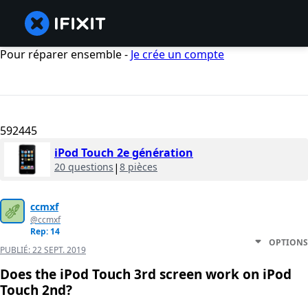
Pour réparer ensemble -
Je crée un compte
592445
iPod Touch 2e génération
20 questions
|
8 pièces
ccmxf
@ccmxf
Rep: 14
OPTIONS
PUBLIÉ:
22 SEPT. 2019
Does the iPod Touch 3rd screen work on iPod
Touch 2nd?