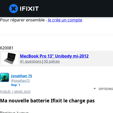
Pour réparer ensemble -
Je crée un compte
620081
MacBook Pro 13" Unibody mi-2012
41 questions
|
50 pièces
Jonathan 75
@jonathan75
Rep: 1
OPTIONS
PUBLIÉ:
1 MARS 2020
Ma nouvelle batterie Ifixit le charge pas