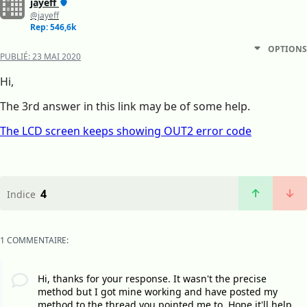
jayeff
@jayeff
Rep: 546,6k
OPTIONS
PUBLIÉ:
23 MAI 2020
Hi,
The 3rd answer in this link may be of some help.
The LCD screen keeps showing OUT2 error code
4
Indice
1 COMMENTAIRE:
Hi, thanks for your response. It wasn't the precise
method but I got mine working and have posted my
method to the thread you pointed me to. Hope it'll help