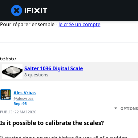
Pour réparer ensemble -
Je crée un compte
636567
Salter 1036 Digital Scale
8 questions
Ales Vrbas
@alesvrbas
Rep: 95
OPTIONS
PUBLIÉ:
22 MAI 2020
Is it possible to calibrate the scales?