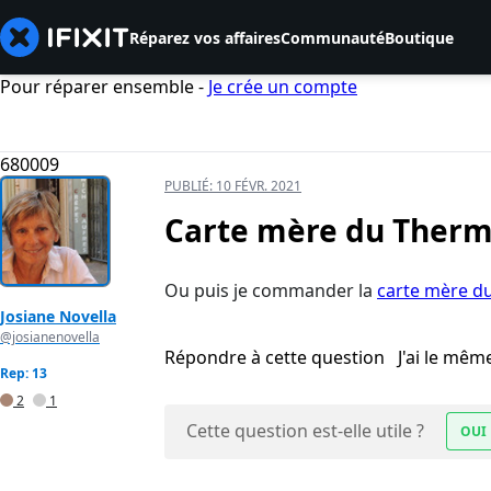
Réparez vos affaires
Communauté
Boutique
Pour réparer ensemble -
Je crée un compte
680009
PUBLIÉ:
10 FÉVR. 2021
Carte mère du Ther
Ou puis je commander la
carte mère 
Josiane Novella
@josianenovella
Répondre à cette question
J'ai le mê
Rep: 13
2
1
Cette question est-elle utile ?
OUI