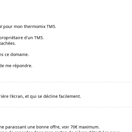
.
SAV pour mon thermomix TM5.
 propriétaire d'un TM5.
tachées.
ns ce domaine.
e de me répondre.
ière l'écran, et qui se décline facilement.
€ me paraissant une bonne offre, voir 70€ maximum.