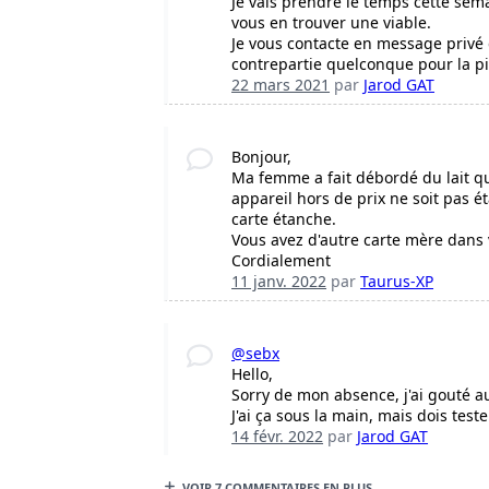
Je vais prendre le temps cette se
vous en trouver une viable.
Je vous contacte en message privé 
contrepartie quelconque pour la pi
22 mars 2021
par
Jarod GAT
Bonjour,
Ma femme a fait débordé du lait qu
appareil hors de prix ne soit pas é
carte étanche.
Vous avez d'autre carte mère dans 
Cordialement
11 janv. 2022
par
Taurus-XP
@sebx
Hello,
Sorry de mon absence, j'ai gouté 
J'ai ça sous la main, mais dois tester
14 févr. 2022
par
Jarod GAT
VOIR 7 COMMENTAIRES EN PLUS