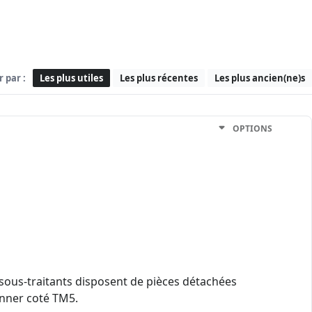
r par :
Les plus utiles
Les plus récentes
Les plus ancien(ne)s
OPTIONS
sous-traitants disposent de pièces détachées
anner coté TM5.