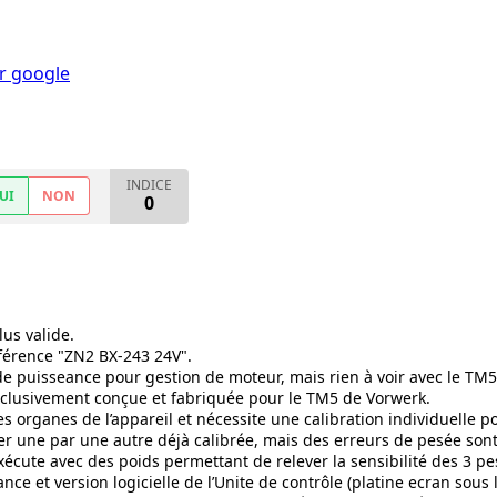
r google
INDICE
UI
NON
0
lus valide.
référence "ZN2 BX-243 24V".
e de puisseance pour gestion de moteur, mais rien à voir avec le TM5
xclusivement conçue et fabriquée pour le TM5 de Vorwerk.
s organes de l’appareil et nécessite une calibration individuelle p
cer une par une autre déjà calibrée, mais des erreurs de pesée sont
exécute avec des poids permettant de relever la sensibilité des 3 pe
nce et version logicielle de l’Unite de contrôle (platine ecran sous 