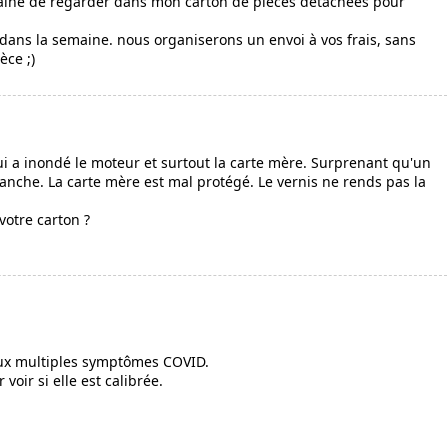
maine de regarder dans mon carton de pièces détachées pour
dans la semaine. nous organiserons un envoi à vos frais, sans
èce ;)
i a inondé le moteur et surtout la carte mère. Surprenant qu'un
tanche. La carte mère est mal protégé. Le vernis ne rends pas la
votre carton ?
aux multiples symptômes COVID.
 voir si elle est calibrée.