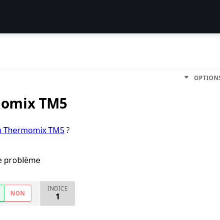
OPTION
momix TM5
du Thermomix TM5
?
me problème
INDICE
NON
1