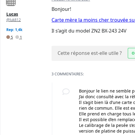
Bonjour!
Lucas
Carte mère la moins cher trouvée su
@luk812
Rep: 1,4k
Il s’agit du model ZN2 BX-243 24V
5
1
Cette réponse est-elle utile ?
O
3 COMMENTAIRES:
Bonjour le lien ne semble p
J’ai donc consulté avec la 
Il s’agit bien là d’une cart
rien de commun. Elle est e
Elle prend en charge tous le
Il est possible d’en rempla
Le calibrage de la pesée s’
version de platine de puissa