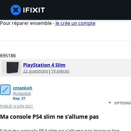
Pour réparer ensemble -
Je crée un compte
695186
PlayStation 4 Slim
22 questions
|
19 pièces
cntankoh
@cntankoh
Rep: 37
OPTIONS
PUBLIÉ:
8 JUIN 2021
Ma console PS4 slim ne s'allume pas